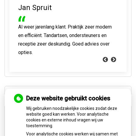
Jan Spruit
Lea Renses
Jasper van Heerden
Dirk Barten
Michiel Peeters
Casper Jongkees
Lia Bloom
Al weer jarenlang klant. Praktijk zeer modern
Professionele tandarts.
Deskundige en professionele tandarts. Geen
Wat een goede praktijk is dit, kundig en aardig
Vriendelijke tandartsen en assistenten en
Erg klantvriendelijk! Je kan, als het nodig, is
Hele fijne praktijk, modern, super schoon en
en efficiënt. Tandartsen, ondersteuners en
Wortelkanaalbehandeling zonder centje pijn.
overbodig gedoe en helpt altijd snel
personeel, een goed werkend team!
geen lange wachttijden.
altijd snel terecht en je wordt uitstekend
kundig. Ik ben geen fan de tandarts, maar hier
receptie zeer deskundig. Goed advies over
Nu nieuwe kroon. Goed gelukt. Moderne
geholpen.
stellen ze je op gemak.
opties.
apparatuur. Je hoeft nooit lang te wachten.
Deze website gebruikt cookies
Wij gebruiken noodzakelijke cookies zodat deze
website goed kan werken. Voor analytische
cookies en externe inhoud vragen wij uw
toestemming.
Voor analytische cookies werken wij samen met