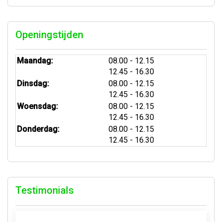
Openingstijden
tot
Maandag:
08.00
- 12.15
tot
12.45
- 16.30
tot
Dinsdag:
08.00
- 12.15
tot
12.45
- 16.30
tot
Woensdag:
08.00
- 12.15
tot
12.45
- 16.30
tot
Donderdag:
08.00
- 12.15
tot
12.45
- 16.30
Testimonials