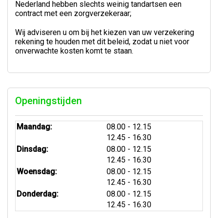
Nederland hebben slechts weinig tandartsen een
contract met een zorgverzekeraar;
Wij adviseren u om bij het kiezen van uw verzekering
rekening te houden met dit beleid, zodat u niet voor
onverwachte kosten komt te staan.
Openingstijden
tot
Maandag:
08.00
- 12.15
tot
12.45
- 16.30
tot
Dinsdag:
08.00
- 12.15
tot
12.45
- 16.30
tot
Woensdag:
08.00
- 12.15
tot
12.45
- 16.30
tot
Donderdag:
08.00
- 12.15
tot
12.45
- 16.30