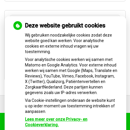
Deze website gebruikt cookies
Wij gebruiken noodzakelijke cookies zodat deze
website goed kan werken. Voor analytische
U heeft geen toestemming gegeven voor
cookies en externe inhoud vragen wij uw
externe inhoud
die nodig is om dit te
toestemming.
zien.
Voor analytische cookies werken wij samen met
Cookie-instellingen wijzigen
Matomo en Google Analytics. Voor externe inhoud
werken wij samen met Google (Maps, Translate en
Reviews), YouTube, Vimeo, Facebook, Instagram,
X (Twitter), Qualizorg, Patiëntenvertellen en
ZorgkaartNederland. Deze partijen kunnen
gegevens zoals uw IP-adres verwerken.
Ga
Via Cookie-instellingen onderaan de website kunt
terug
u op ieder moment uw toestemming intrekken of
naar
aanpassen.
de
bovenkant
Lees meer over onze Privacy- en
van
Cookieverklaring.
Uw Zorg Online
|
Beheer