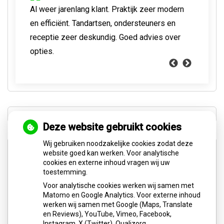
Al weer jarenlang klant. Praktijk zeer modern
Professionele tandarts.
Deskundige en professionele tandarts. Geen
Wat een goede praktijk is dit, kundig en aardig
Vriendelijke tandartsen en assistenten en
Erg klantvriendelijk! Je kan, als het nodig, is
Hele fijne praktijk, modern, super schoon en
en efficiënt. Tandartsen, ondersteuners en
Wortelkanaalbehandeling zonder centje pijn.
overbodig gedoe en helpt altijd snel
personeel, een goed werkend team!
geen lange wachttijden.
altijd snel terecht en je wordt uitstekend
kundig. Ik ben geen fan de tandarts, maar hier
receptie zeer deskundig. Goed advies over
Nu nieuwe kroon. Goed gelukt. Moderne
geholpen.
stellen ze je op gemak.
opties.
apparatuur. Je hoeft nooit lang te wachten.
Deze website gebruikt cookies
Wij gebruiken noodzakelijke cookies zodat deze
website goed kan werken. Voor analytische
cookies en externe inhoud vragen wij uw
toestemming.
Voor analytische cookies werken wij samen met
U heeft geen toestemming gegeven voor
Matomo en Google Analytics. Voor externe inhoud
externe inhoud
die nodig is om dit te
werken wij samen met Google (Maps, Translate
zien.
en Reviews), YouTube, Vimeo, Facebook,
Instagram, X (Twitter), Qualizorg,