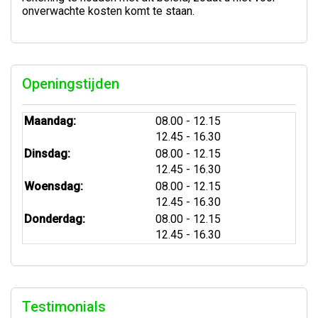
onverwachte kosten komt te staan.
Openingstijden
tot
Maandag:
08.00
- 12.15
tot
12.45
- 16.30
tot
Dinsdag:
08.00
- 12.15
tot
12.45
- 16.30
tot
Woensdag:
08.00
- 12.15
tot
12.45
- 16.30
tot
Donderdag:
08.00
- 12.15
tot
12.45
- 16.30
Testimonials