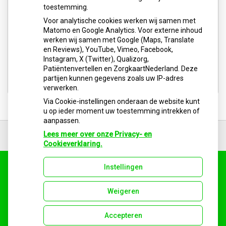
toestemming.
Voor analytische cookies werken wij samen met
U heeft geen toestemming gegeven voor
Matomo en Google Analytics. Voor externe inhoud
externe inhoud
die nodig is om dit te
werken wij samen met Google (Maps, Translate
zien.
en Reviews), YouTube, Vimeo, Facebook,
Instagram, X (Twitter), Qualizorg,
Cookie-instellingen wijzigen
Patiëntenvertellen en ZorgkaartNederland. Deze
partijen kunnen gegevens zoals uw IP-adres
verwerken.
Via Cookie-instellingen onderaan de website kunt
u op ieder moment uw toestemming intrekken of
aanpassen.
Ga
terug
Lees meer over onze Privacy- en
naar
Cookieverklaring.
de
bovenkant
Instellingen
van
Uw Zorg Online
|
Beheer
de
Bezoek
Bezoek
Bezoek
website
Weigeren
onze
onze
onze
facebook
twitter
Instagram
Accepteren
pagina
pagina
pagina
Privacy verklaring
|
Cookie-instellingen
|
Voorwaarden